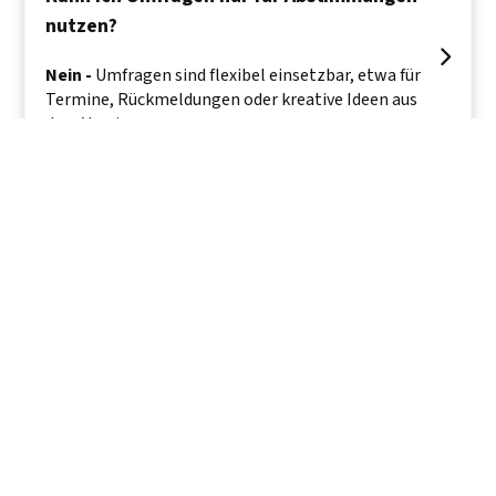
nutzen?

Nein -
Umfragen sind flexibel einsetzbar, etwa für
Termine, Rückmeldungen oder kreative Ideen aus
dem Verein.
Wie bekommen Mitglieder mit, dass eine
neue Umfrage verfügbar ist?

Umfragen lassen sich unkompliziert mit Terminen
oder Newsbeiträgen verbinden. Werden diese
veröffentlicht oder versendet, werden die
Mitglieder automatisch benachrichtigt.
Welche Optionen stehen für Antworten in