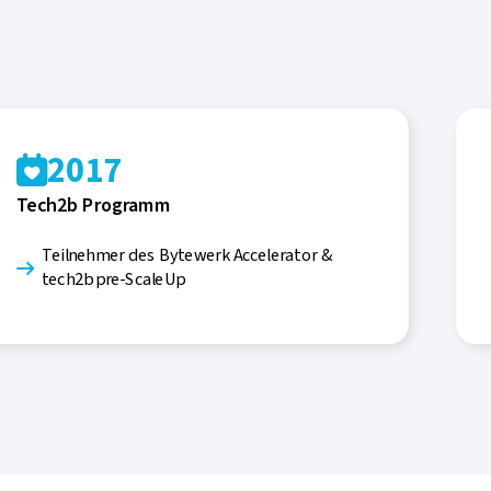
2017

Tech2b Programm
Teilnehmer des Bytewerk Accelerator &

tech2b pre-ScaleUp