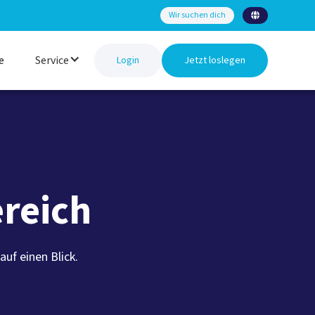
Wir suchen dich

e
Service
Login
Jetzt loslegen
reich
uf einen Blick.