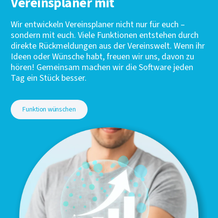
Vereinsplaner mit
Wir entwickeln Vereinsplaner nicht nur für euch –
sondern mit euch. Viele Funktionen entstehen durch
direkte Rückmeldungen aus der Vereinswelt. Wenn ihr
Ideen oder Wünsche habt, freuen wir uns, davon zu
hören! Gemeinsam machen wir die Software jeden
Tag ein Stück besser.
Funktion wünschen