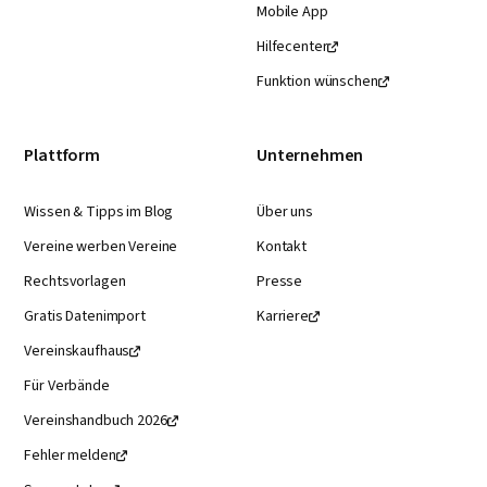
Mobile App
Hilfecenter

Funktion wünschen

Plattform
Unternehmen
Wissen & Tipps im Blog
Über uns
Vereine werben Vereine
Kontakt
Rechtsvorlagen
Presse
Gratis Datenimport
Karriere

Vereinskaufhaus

Für Verbände
Vereinshandbuch 2026

Fehler melden
