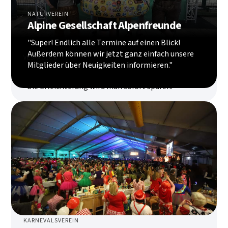
NATURVEREIN
Alpine Gesellschaft Alpenfreunde
"Super! Endlich alle Termine auf einen Blick!
Außerdem können wir jetzt ganz einfach unsere
VESPACLUB
Mitglieder über Neuigkeiten informieren."
Steelroller Linz
"Die Erleichterung wird man sofort spüren."
KARNEVALSVEREIN