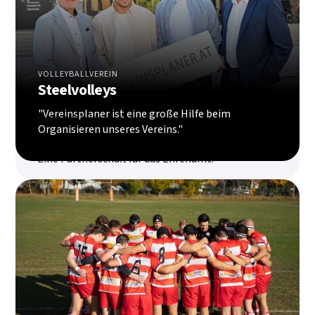
VOLLEYBALLVEREIN
Steelvolleys
"Vereinsplaner ist eine große Hilfe beim
SPORTVERBAND
Organisieren unseres Vereins."
ASVÖ Österreich
"Eine Partnerschaft für das Ehrenamt."