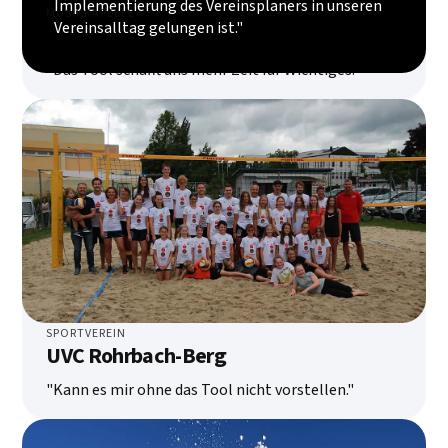
Implementierung des Vereinsplaners in unseren
MUSIKKAPELLE
Vereinsalltag gelungen ist."
TMK Neukirchen bei Lambach
"Das Tool schafft uns mehr Zeit für Wichtiges."
SPORTVEREIN
UVC Rohrbach-Berg
"Kann es mir ohne das Tool nicht vorstellen."