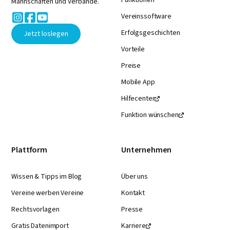
Mannschaften und Verbände.



Vereinssoftware
Erfolgsgeschichten
Jetzt loslegen
Vorteile
Preise
Mobile App
Hilfecenter

Funktion wünschen

Plattform
Unternehmen
Wissen & Tipps im Blog
Über uns
Vereine werben Vereine
Kontakt
Rechtsvorlagen
Presse
Gratis Datenimport
Karriere
