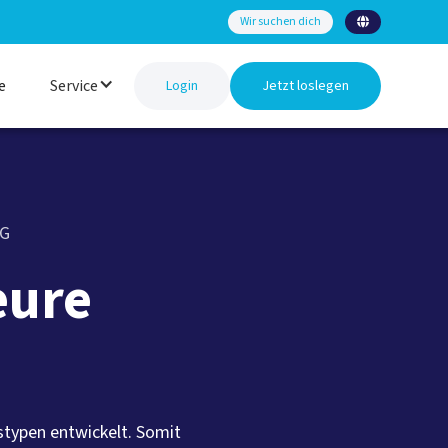
Wir suchen dich

e
Service
Login
Jetzt loslegen
NG
eure
stypen entwickelt. Somit