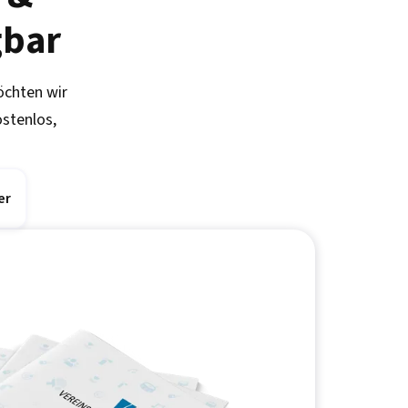
gbar
öchten wir
ostenlos,
er