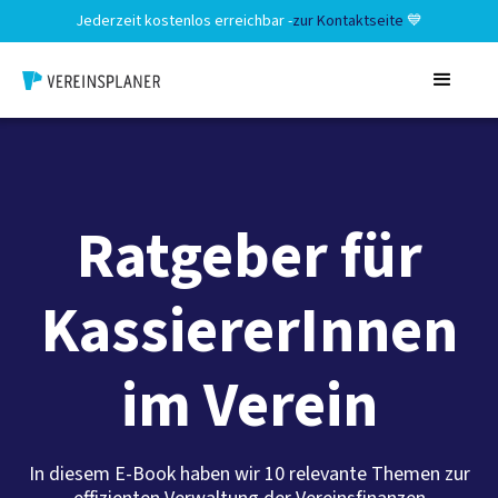
Jederzeit kostenlos erreichbar -
zur Kontaktseite
💙
Ratgeber für
KassiererInnen
im Verein
In diesem E-Book haben wir 10 relevante Themen zur