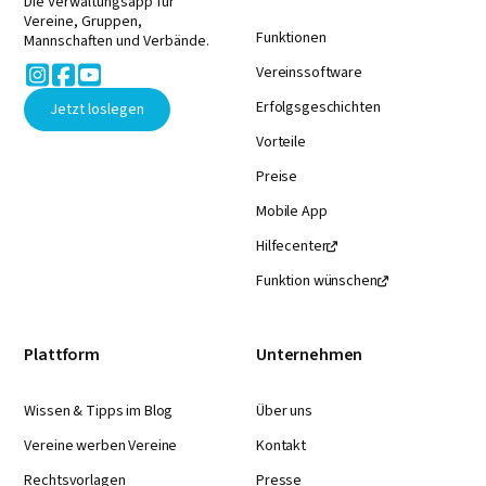
Die Verwaltungsapp für
Vereine, Gruppen,
Funktionen
Mannschaften und Verbände.



Vereinssoftware
Erfolgsgeschichten
Jetzt loslegen
Vorteile
Preise
Mobile App
Hilfecenter

Funktion wünschen

Plattform
Unternehmen
Wissen & Tipps im Blog
Über uns
Vereine werben Vereine
Kontakt
Rechtsvorlagen
Presse