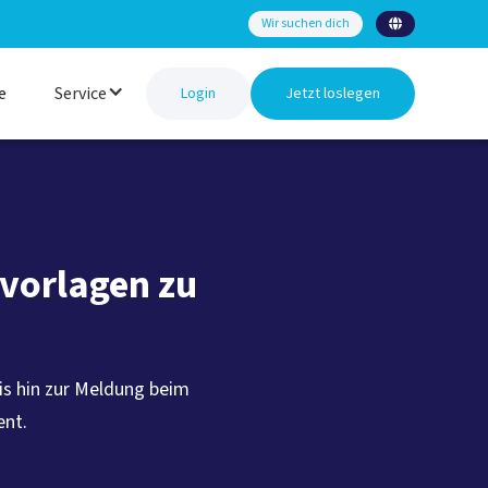
Wir suchen dich

e
Service
Login
Jetzt loslegen
vorlagen zu
is hin zur Meldung beim
ent.