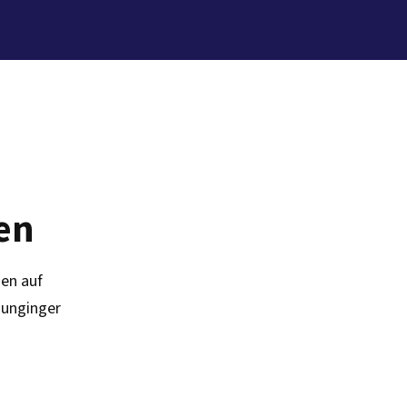
en
en auf
Junginger