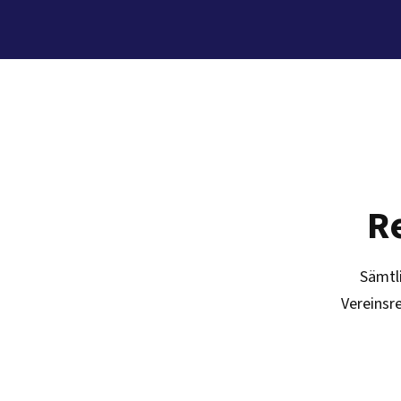
R
Sämtl
Vereinsr