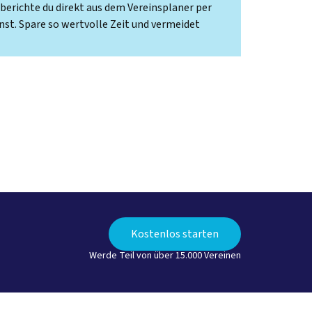
zberichte du direkt aus dem Vereinsplaner per
st. Spare so wertvolle Zeit und vermeidet
Kostenlos starten
Werde Teil von über 15.000 Vereinen