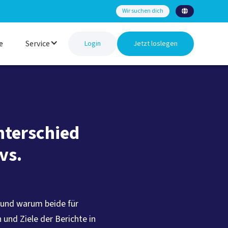
Wir suchen dich

e
Service
Login
Jetzt loslegen
nterschied
vs.
 und warum beide für
 und Ziele der Berichte in