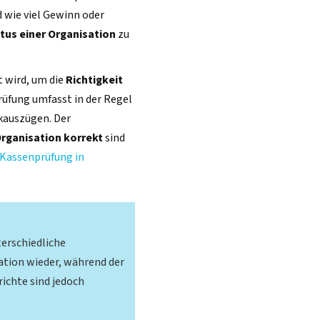
nd wie viel Gewinn oder
atus einer Organisation
zu
t wird, um die
Richtigkeit
rüfung umfasst in der Regel
kauszügen. Der
Organisation korrekt
sind
Kassenprüfung in
terschiedliche
ation wieder, während der
richte sind jedoch