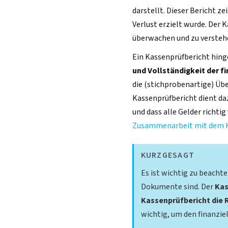
darstellt. Dieser Bericht ze
Verlust erzielt wurde. Der 
überwachen und zu verste
Ein Kassenprüfbericht hinge
und Vollständigkeit der f
die (stichprobenartige) Ü
Kassenprüfbericht dient daz
und dass alle Gelder richti
Zusammenarbeit mit dem K
KURZGESAGT
Es ist wichtig zu beacht
Dokumente sind. Der
Kas
Kassenprüfbericht die R
wichtig, um den finanzie