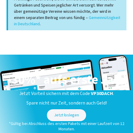
Getränken und Speisen jeglicher Art versorgt. Wer mehr
über gemeinützige Vereine wissen möchte, der wird in
einem separaten Beitrag von uns fündig –
Gemeinnützigkeit
in Deutschland
.
-30%* aufs erste Jahr
Jetzt Vorteil sichern mit dem Code
VP30DACH
.
Spare nicht nur Zeit, sondern auch Geld!
Jetzt loslegen
*Gültig bei Abschluss des ersten Pakets mit einer Laufzeit von 12
Monaten.